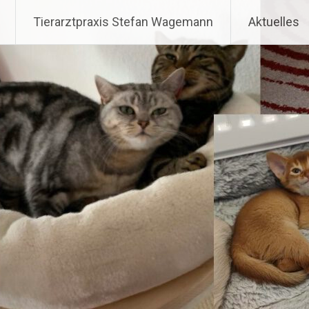
Zum
Tierarztpraxis Stefan Wa
Tierarztpraxis Stefan Wagemann
Aktuelles
Inhalt
springen