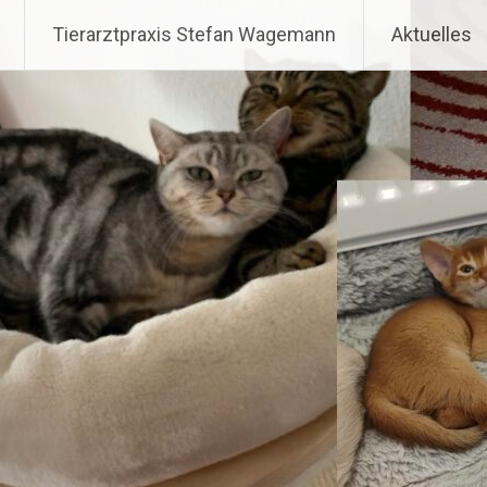
Zum
Tierarztpraxis Stefan Wa
Tierarztpraxis Stefan Wagemann
Aktuelles
Inhalt
springen