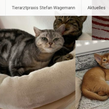
Zum
Tierarztpraxis Stefan Wa
Tierarztpraxis Stefan Wagemann
Aktuelles
Inhalt
springen