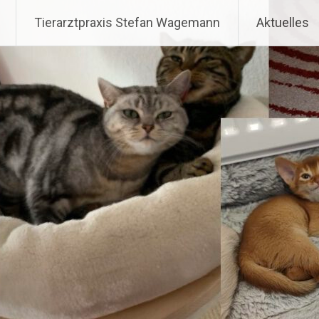
Zum
Tierarztpraxis Stefan Wa
Tierarztpraxis Stefan Wagemann
Aktuelles
Inhalt
springen