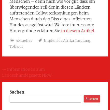
Menschen – denn nach wie vor gilt, dass ein
überwiegender Teil der in diesen Ländern
auftretenden Tollwuterkrankungen beim
Menschen durch den Biss eines infizierten
Hundes ausgelöst wird. Weitere interessante
Hintergründe erfahren Sie
in diesem Artikel.
Aktuelles
Impfen für Afrika
,
Impfung
,
Tollwut
Beitragsnavigation
←
Informationen zum
Landeshundegesetz NRW
Suchen
Suchen