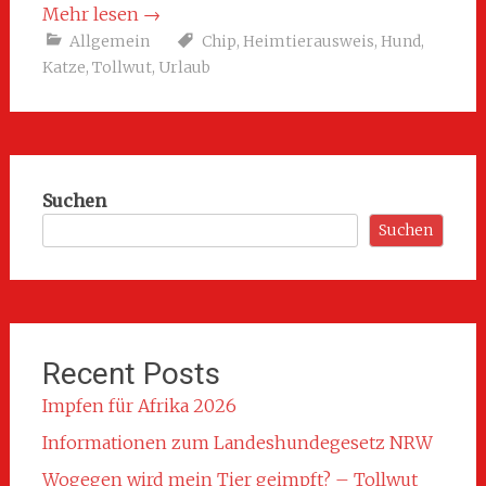
Mehr lesen
→
Allgemein
Chip
,
Heimtierausweis
,
Hund
,
Katze
,
Tollwut
,
Urlaub
Suchen
Suchen
Recent Posts
Impfen für Afrika 2026
Informationen zum Landeshundegesetz NRW
Wogegen wird mein Tier geimpft? – Tollwut